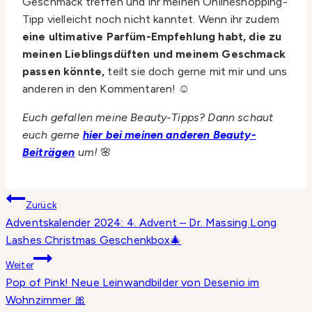
Geschmack treffen und ihr meinen Onlineshopping-
Tipp vielleicht noch nicht kanntet. Wenn ihr zudem
eine ultimative Parfüm-Empfehlung habt, die zu
meinen Lieblingsdüften und meinem Geschmack
passen könnte,
teilt sie doch gerne mit mir und uns
anderen in den Kommentaren! ☺️
Euch gefallen meine Beauty-Tipps? Dann schaut
euch gerne
hier bei meinen anderen Beauty-
Beiträgen
um!
🌸
Beitragsnavigation
Zurück
Adventskalender 2024: 4. Advent – Dr. Massing Long
Lashes Christmas Geschenkbox🎄
Weiter
Pop of Pink! Neue Leinwandbilder von Desenio im
Wohnzimmer 🎀