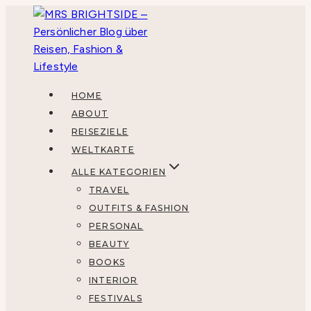
Zum
Inhalt
springen
HOME
ABOUT
REISEZIELE
WELTKARTE
ALLE KATEGORIEN
TRAVEL
OUTFITS & FASHION
PERSONAL
BEAUTY
BOOKS
INTERIOR
FESTIVALS