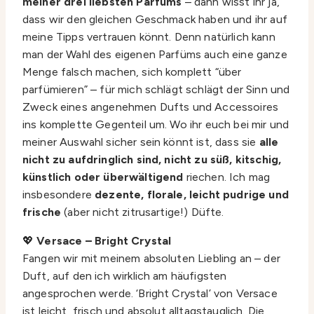
meiner drei liebsten Parfüms
– dann wisst ihr ja,
dass wir den gleichen Geschmack haben und ihr auf
meine Tipps vertrauen könnt. Denn natürlich kann
man der Wahl des eigenen Parfüms auch eine ganze
Menge falsch machen, sich komplett “über
parfümieren” – für mich schlägt schlägt der Sinn und
Zweck eines angenehmen Dufts und Accessoires
ins komplette Gegenteil um. Wo ihr euch bei mir und
meiner Auswahl sicher sein könnt ist, dass sie
alle
nicht zu aufdringlich sind, nicht zu süß, kitschig,
künstlich oder überwältigend
riechen. Ich mag
insbesondere
dezente, florale, leicht pudrige und
frische
(aber nicht zitrusartige!) Düfte.
💖
Versace – Bright Crystal
Fangen wir mit meinem absoluten Liebling an – der
Duft, auf den ich wirklich am häufigsten
angesprochen werde. ‘Bright Crystal’ von Versace
ist leicht, frisch und absolut alltagstauglich. Die