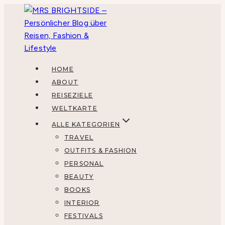
Zum
Inhalt
springen
HOME
ABOUT
REISEZIELE
WELTKARTE
ALLE KATEGORIEN
TRAVEL
OUTFITS & FASHION
PERSONAL
BEAUTY
BOOKS
INTERIOR
FESTIVALS