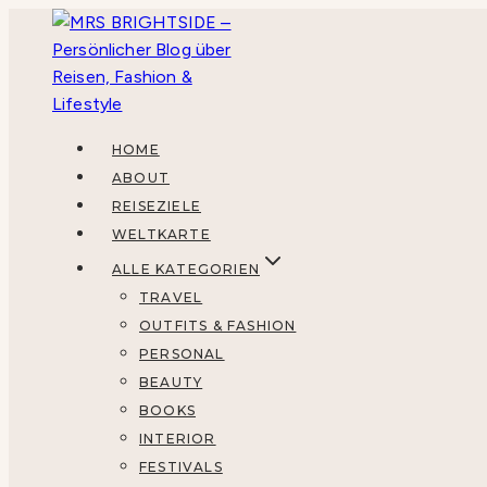
Zum
Inhalt
springen
HOME
ABOUT
REISEZIELE
WELTKARTE
ALLE KATEGORIEN
TRAVEL
OUTFITS & FASHION
PERSONAL
BEAUTY
BOOKS
INTERIOR
FESTIVALS