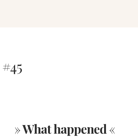
 #45
»
What happened
«