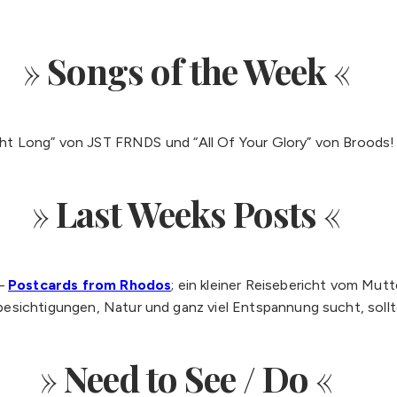
»
Songs of the Week
«
Night Long” von JST FRNDS und “All Of Your Glory” von Broods!
»
Last Weeks Posts
«
 –
Postcards from Rhodos
; ein kleiner Reisebericht vom Mu
esichtigungen, Natur und ganz viel Entspannung sucht, sollte
»
Need to See / Do
«