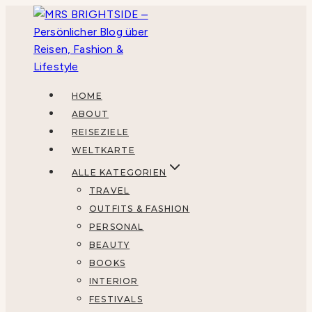
Zum
Inhalt
springen
HOME
ABOUT
REISEZIELE
WELTKARTE
ALLE KATEGORIEN
TRAVEL
OUTFITS & FASHION
PERSONAL
BEAUTY
BOOKS
INTERIOR
FESTIVALS