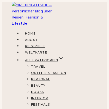
Zum
Inhalt
springen
HOME
ABOUT
REISEZIELE
WELTKARTE
ALLE KATEGORIEN
TRAVEL
OUTFITS & FASHION
PERSONAL
BEAUTY
BOOKS
INTERIOR
FESTIVALS