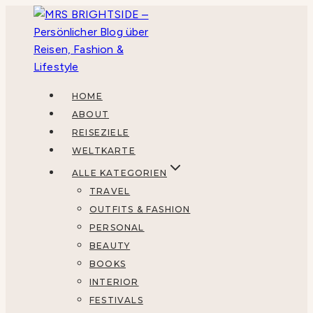
Zum
Inhalt
springen
HOME
ABOUT
REISEZIELE
WELTKARTE
ALLE KATEGORIEN
TRAVEL
OUTFITS & FASHION
PERSONAL
BEAUTY
BOOKS
INTERIOR
FESTIVALS