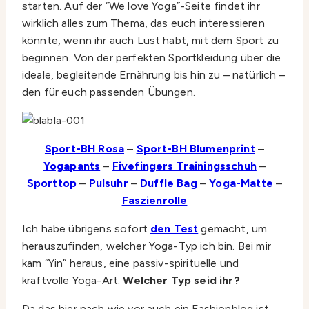
starten. Auf der “We love Yoga”-Seite findet ihr
wirklich alles zum Thema, das euch interessieren
könnte, wenn ihr auch Lust habt, mit dem Sport zu
beginnen. Von der perfekten Sportkleidung über die
ideale, begleitende Ernährung bis hin zu – natürlich –
den für euch passenden Übungen.
Sport-BH Rosa
–
Sport-BH Blumenprint
–
Yogapants
–
Fivefingers Trainingsschuh
–
Sporttop
–
Pulsuhr
–
Duffle Bag
–
Yoga-Matte
–
Faszienrolle
Ich habe übrigens sofort
den Test
gemacht, um
herauszufinden, welcher Yoga-Typ ich bin. Bei mir
kam “Yin” heraus, eine passiv-spirituelle und
kraftvolle Yoga-Art.
Welcher Typ seid ihr?
Da das hier nach wie vor auch ein Fashionblog ist,