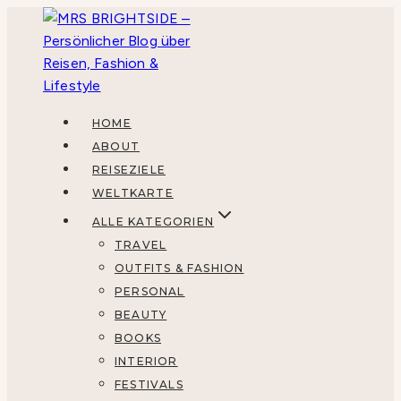
Zum
Inhalt
springen
HOME
ABOUT
REISEZIELE
WELTKARTE
ALLE KATEGORIEN
TRAVEL
OUTFITS & FASHION
PERSONAL
BEAUTY
BOOKS
INTERIOR
FESTIVALS