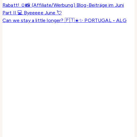
Can we stay a little longer? 🇵🇹☀️✨ PORTUGAL • ALG