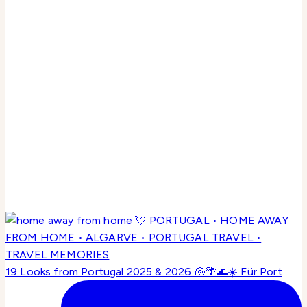
19 Looks from Portugal 2025 & 2026 🐚🌴🌊☀️ Für Port