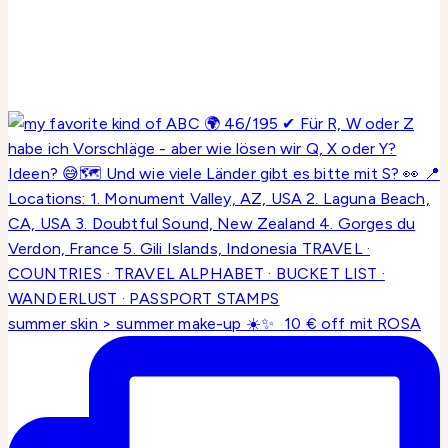
summer skin > summer make-up ☀️✨ 10 € off mit ROSA