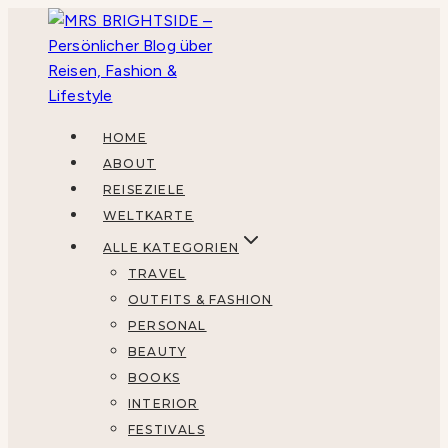
Zum
Inhalt
springen
HOME
ABOUT
REISEZIELE
WELTKARTE
ALLE KATEGORIEN
TRAVEL
OUTFITS & FASHION
PERSONAL
BEAUTY
BOOKS
INTERIOR
FESTIVALS