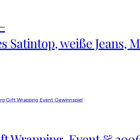
–
 Satintop, weiße Jeans, M
ift Wrapping-Event & 200