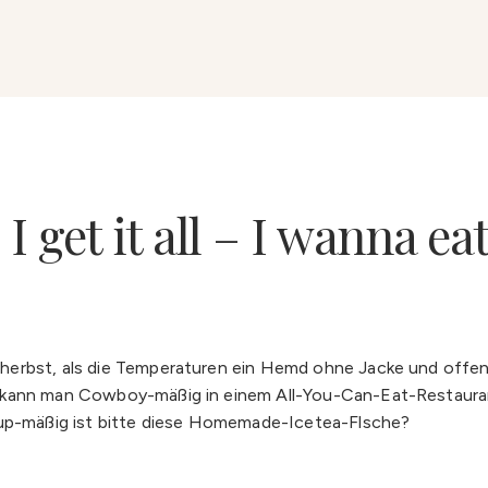
so I get it all – I wanna e
herbst, als die Temperaturen ein Hemd ohne Jacke und offene
t kann man Cowboy-mäßig in einem All-You-Can-Eat-Restaura
nup-mäßig ist bitte diese Homemade-Icetea-Flsche?