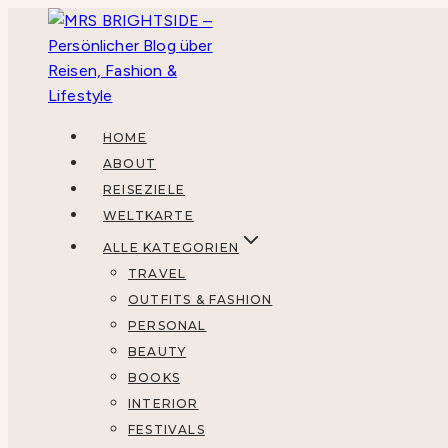
Zum
Inhalt
springen
HOME
ABOUT
REISEZIELE
WELTKARTE
ALLE KATEGORIEN
TRAVEL
OUTFITS & FASHION
PERSONAL
BEAUTY
BOOKS
INTERIOR
FESTIVALS