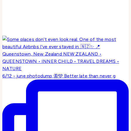
6/12 - june photodump 🦋🩵 Better late than never g