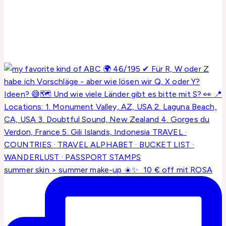
summer skin > summer make-up ☀️✨ 10 € off mit ROSA