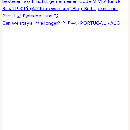
Can we stay a little longer? 🇵🇹☀️✨ PORTUGAL • ALG