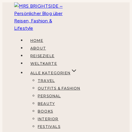
Zum
Inhalt
springen
HOME
ABOUT
REISEZIELE
WELTKARTE
ALLE KATEGORIEN
TRAVEL
OUTFITS & FASHION
PERSONAL
BEAUTY
BOOKS
INTERIOR
FESTIVALS